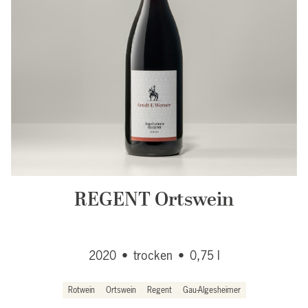
REGENT Ortswein
2020
•
trocken
•
0,75 l
Rotwein
Ortswein
Regent
Gau-Algesheimer