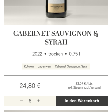
CABERNET SAUVIGNON &
SYRAH
2022
•
trocken
•
0,75 l
Rotwein
Lagenwein
Cabernet Sauvignon, Syrah
33,07 € / Ltr.
24,80 €
inkl. Steuern zzgl. Versand
In den Warenkorb