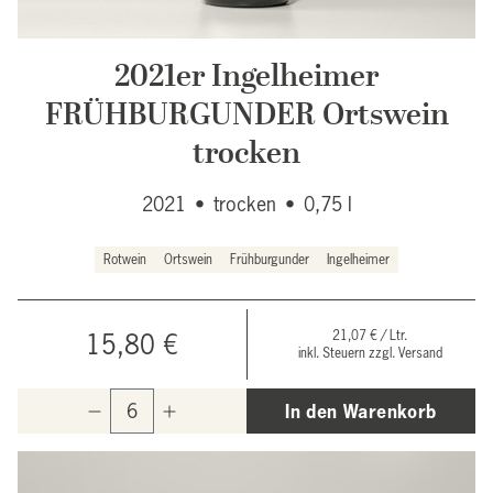
2021er Ingelheimer
FRÜHBURGUNDER Ortswein
trocken
2021
•
trocken
•
0,75 l
Rotwein
Ortswein
Frühburgunder
Ingelheimer
21,07 € / Ltr.
15,80 €
inkl. Steuern zzgl. Versand
In den Warenkorb