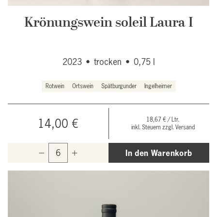
Krönungswein soleil Laura I
2023
•
trocken
•
0,75 l
Rotwein
Ortswein
Spätburgunder
Ingelheimer
18,67 € / Ltr.
14,00 €
inkl. Steuern zzgl. Versand
In den Warenkorb