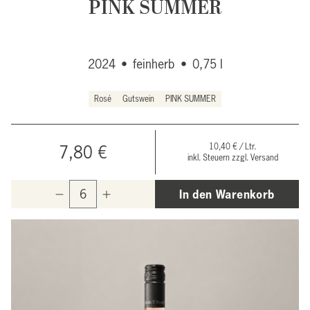
PINK SUMMER
2024
•
feinherb
•
0,75 l
Rosé
Gutswein
PINK SUMMER
10,40 € / Ltr.
7,80 €
inkl. Steuern zzgl. Versand
In den Warenkorb