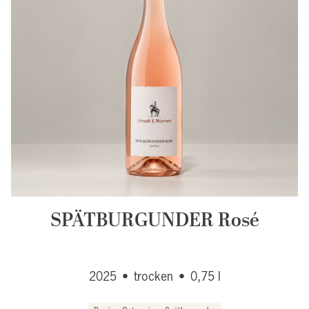
SPÄTBURGUNDER Rosé
2025
•
trocken
•
0,75 l