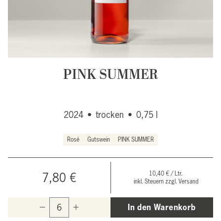
PINK SUMMER
2024
•
trocken
•
0,75 l
Rosé
Gutswein
PINK SUMMER
10,40 € / Ltr.
7,80 €
inkl. Steuern zzgl. Versand
In den Warenkorb