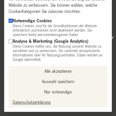
Website zu verbessern. Sie können wählen, welche
Cookie-Kategorien Sie zulassen möchten.
GESCHÄFTSZEITEN
Notwendige Cookies
Diese Cookies sind für die Grundfunktionen der Website
erforderlich und können nicht deaktiviert werden. Sie
Mittwoch & Donnerstag:
14:00–18:00 Uhr
speichern keine personenbezogenen Daten.
Freitag:
9:00–12:30 Uhr & 14:00–18:00 Uhr
Analyse & Marketing (Google Analytics)
Samstag:
9:30–14:00 Uhr
Diese Cookies helfen uns, die Nutzung unserer Website zu
Telefonische Anmeldung erforderlich.
verstehen und zu verbessern. Sie sammeln anonymisierte
Informationen über Ihr Nutzungsverhalten. Daten werden an
Außerhalb dieser Zeiten nach Vereinbarung.
Google übermittelt.
Alle akzeptieren
IMPRESSUM
•
DATENSCHUTZ
•
AGB
•
EULLE
•
Auswahl speichern
LIEFERUNG UND ZAHLUNG
•
Nur notwendige
VERTRAG WIDERRUFEN
© 2026 Weingut Arndt F. Werner
Datenschutzerklärung
Rechnung
Vorkasse
Barzahlung/Abholung