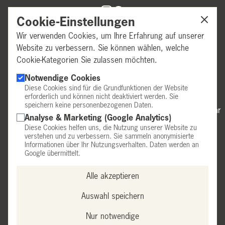
Cookie-Einstellungen
Wir verwenden Cookies, um Ihre Erfahrung auf unserer
Website zu verbessern. Sie können wählen, welche
Cookie-Kategorien Sie zulassen möchten.
GESCHÄFTSZEITEN
Notwendige Cookies
Diese Cookies sind für die Grundfunktionen der Website
erforderlich und können nicht deaktiviert werden. Sie
Mittwoch & Donnerstag:
14:00–18:00 Uhr
speichern keine personenbezogenen Daten.
Freitag:
9:00–12:30 Uhr & 14:00–18:00 Uhr
Analyse & Marketing (Google Analytics)
Samstag:
9:30–14:00 Uhr
Diese Cookies helfen uns, die Nutzung unserer Website zu
Telefonische Anmeldung erforderlich.
verstehen und zu verbessern. Sie sammeln anonymisierte
Informationen über Ihr Nutzungsverhalten. Daten werden an
Außerhalb dieser Zeiten nach Vereinbarung.
Google übermittelt.
Alle akzeptieren
IMPRESSUM
•
DATENSCHUTZ
•
AGB
•
EULLE
•
Auswahl speichern
LIEFERUNG UND ZAHLUNG
•
Nur notwendige
VERTRAG WIDERRUFEN